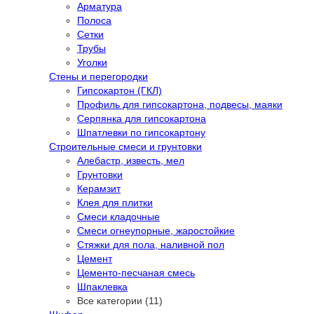
Арматура
Полоса
Сетки
Трубы
Уголки
Стены и перегородки
Гипсокартон (ГКЛ)
Профиль для гипсокартона, подвесы, маяки
Серпянка для гипсокартона
Шпатлевки по гипсокартону
Строительные смеси и грунтовки
Алебастр, известь, мел
Грунтовки
Керамзит
Клея для плитки
Смеси кладочные
Смеси огнеупорные, жаростойкие
Стяжки для пола, наливной пол
Цемент
Цементо-песчаная смесь
Шпаклевка
Все категории (11)