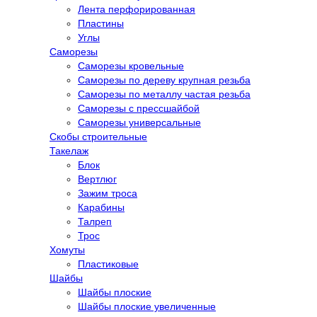
Лента перфорированная
Пластины
Углы
Саморезы
Саморезы кровельные
Саморезы по дереву крупная резьба
Саморезы по металлу частая резьба
Саморезы с прессшайбой
Саморезы универсальные
Скобы строительные
Такелаж
Блок
Вертлюг
Зажим троса
Карабины
Талреп
Трос
Хомуты
Пластиковые
Шайбы
Шайбы плоские
Шайбы плоские увеличенные