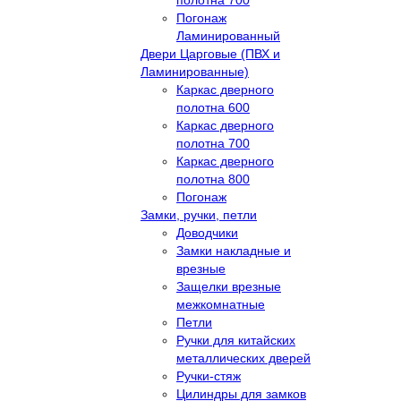
полотна 700
Погонаж
Ламинированный
Двери Царговые (ПВХ и
Ламинированные)
Каркас дверного
полотна 600
Каркас дверного
полотна 700
Каркас дверного
полотна 800
Погонаж
Замки, ручки, петли
Доводчики
Замки накладные и
врезные
Защелки врезные
межкомнатные
Петли
Ручки для китайских
металлических дверей
Ручки-стяж
Цилиндры для замков