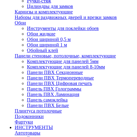
Ручки-стяж
Цилиндры для замков
Карнизы и комплектующие
Наборы для раздвижных дверей и врезки замков
Обои
Инструменты для поклейки обоев
Обои жидкие
Обои шириной 0,5 м
Обои шириной 1 м
Обойный клей
Панели стеновые, потолочные, комплектующие
Комплектующие для панелей 5мм
Комплектующие для панелей 8-10мм
Панели ПВХ Секционные
Панели ПВХ Термопереводные
Панели ПВХ Цифровая печать
Панель ПВХ Голограммы
Панель ПВХ Ламинация
Панель самоклейка
Панели ПВХ Белые
Плинтуса потолочные
Подоконники
Фартуки
ИНСТРУМЕНТЫ
Автотовары