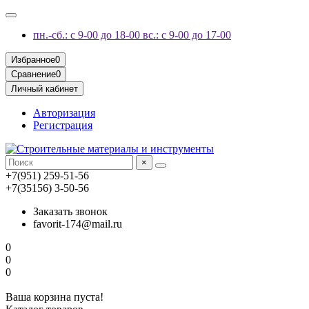
пн.-сб.: с 9-00 до 18-00 вс.: с 9-00 до 17-00
Избранное
0
Сравнение
0
Личный кабинет
Авторизация
Регистрация
×
+7(951) 259-51-56
+7(35156) 3-50-56
Заказать звонок
favorit-174@mail.ru
0
0
0
Ваша корзина пуста!