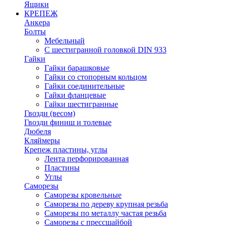
Ящики
КРЕПЕЖ
Анкера
Болты
Мебельный
С шестигранной головкой DIN 933
Гайки
Гайки барашковые
Гайки со стопорным кольцом
Гайки соединительные
Гайки фланцевые
Гайки шестигранные
Гвозди (весом)
Гвозди финиш и толевые
Дюбеля
Кляймеры
Крепеж пластины, углы
Лента перфорированная
Пластины
Углы
Саморезы
Саморезы кровельные
Саморезы по дереву крупная резьба
Саморезы по металлу частая резьба
Саморезы с прессшайбой