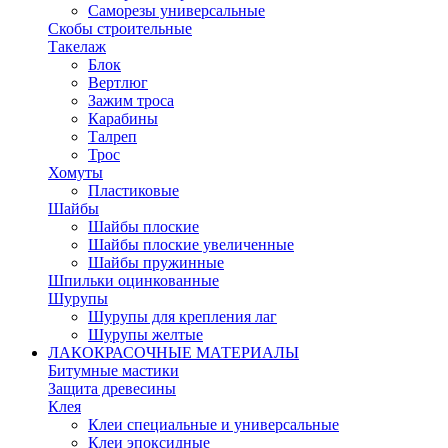
Саморезы универсальные
Скобы строительные
Такелаж
Блок
Вертлюг
Зажим троса
Карабины
Талреп
Трос
Хомуты
Пластиковые
Шайбы
Шайбы плоские
Шайбы плоские увеличенные
Шайбы пружинные
Шпильки оцинкованные
Шурупы
Шурупы для крепления лаг
Шурупы желтые
ЛАКОКРАСОЧНЫЕ МАТЕРИАЛЫ
Битумные мастики
Защита древесины
Клея
Клеи специальные и универсальные
Клеи эпоксидные