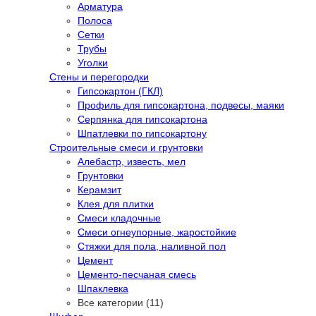
Арматура
Полоса
Сетки
Трубы
Уголки
Стены и перегородки
Гипсокартон (ГКЛ)
Профиль для гипсокартона, подвесы, маяки
Серпянка для гипсокартона
Шпатлевки по гипсокартону
Строительные смеси и грунтовки
Алебастр, известь, мел
Грунтовки
Керамзит
Клея для плитки
Смеси кладочные
Смеси огнеупорные, жаростойкие
Стяжки для пола, наливной пол
Цемент
Цементо-песчаная смесь
Шпаклевка
Все категории (11)