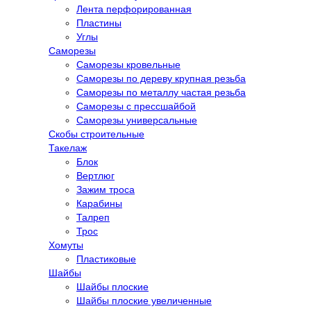
Лента перфорированная
Пластины
Углы
Саморезы
Саморезы кровельные
Саморезы по дереву крупная резьба
Саморезы по металлу частая резьба
Саморезы с прессшайбой
Саморезы универсальные
Скобы строительные
Такелаж
Блок
Вертлюг
Зажим троса
Карабины
Талреп
Трос
Хомуты
Пластиковые
Шайбы
Шайбы плоские
Шайбы плоские увеличенные