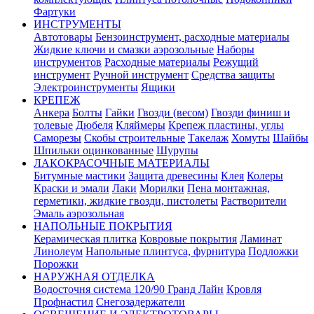
Фартуки
ИНСТРУМЕНТЫ
Автотовары
Бензоинструмент, расходные материалы
Жидкие ключи и смазки аэрозольные
Наборы
инструментов
Расходные материалы
Режущий
инструмент
Ручной инструмент
Средства защиты
Электроинструменты
Ящики
КРЕПЕЖ
Анкера
Болты
Гайки
Гвозди (весом)
Гвозди финиш и
толевые
Дюбеля
Кляймеры
Крепеж пластины, углы
Саморезы
Скобы строительные
Такелаж
Хомуты
Шайбы
Шпильки оцинкованные
Шурупы
ЛАКОКРАСОЧНЫЕ МАТЕРИАЛЫ
Битумные мастики
Защита древесины
Клея
Колеры
Краски и эмали
Лаки
Морилки
Пена монтажная,
герметики, жидкие гвозди, пистолеты
Растворители
Эмаль аэрозольная
НАПОЛЬНЫЕ ПОКРЫТИЯ
Керамическая плитка
Ковровые покрытия
Ламинат
Линолеум
Напольные плинтуса, фурнитура
Подложки
Порожки
НАРУЖНАЯ ОТДЕЛКА
Водосточня система 120/90 Гранд Лайн
Кровля
Профнастил
Снегозадержатели