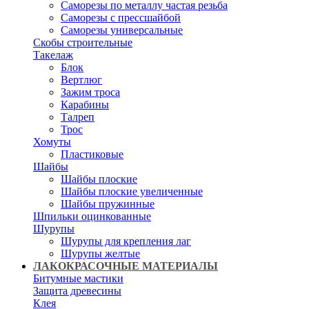
Саморезы по металлу частая резьба
Саморезы с прессшайбой
Саморезы универсальные
Скобы строительные
Такелаж
Блок
Вертлюг
Зажим троса
Карабины
Талреп
Трос
Хомуты
Пластиковые
Шайбы
Шайбы плоские
Шайбы плоские увеличенные
Шайбы пружинные
Шпильки оцинкованные
Шурупы
Шурупы для крепления лаг
Шурупы желтые
ЛАКОКРАСОЧНЫЕ МАТЕРИАЛЫ
Битумные мастики
Защита древесины
Клея