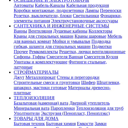
ОСВЕЩЕНИЕ И ЭЛЕКТРОТОВАРЫ
Автоматы
Кабель-Каналы
Кабельная продукция
Коробки монтажные, подрозетники
Лампы
Переноски
Розетки, выключатели, блоки
Светильники
Фонарики,
элементы питания
Электроустановочные аксессуары
САНТЕХНИКА И ИНЖЕНЕРНЫЕ СИСТЕМЫ
Ванны
Вентиляция
Душевые кабины
Коллекторы
Краны для стиральных машин
Краны шаровые
Мебель
для ванных комнат
Мойки и умывальн
Подводка
гибкая, шланги для стиральных машин
Подмотки
Прочее
Ремкомплекты
Решетки, лючки вентиляционные
Сифоны, Гофры
Смесителя Ванная
Смесителя Кухня
Унитазы и комплектующие
Фитинги стальные,
латунные
СТРОЙМАТЕРИАЛЫ
Джут
Металлопрокат
Стены и перегородки
Строительные смеси и грунтовки
Шифер
Шпатлевки,
шпакрил, мастики готовые
Материалы древесно-
плитные
ТЕПЛОИЗОЛЯЦИЯ
Базальтовая (каменная) вата
Дверной утеплитель
Минеральная вата
Паропленки
Теплоизоляция для труб
Уполтнители
Экструзия (Пенопласт, Пеноплэкс)
ТОВАРЫ ДЛЯ ДОМА
Бытовая техник
Бытовая химия
Емкости
Замки