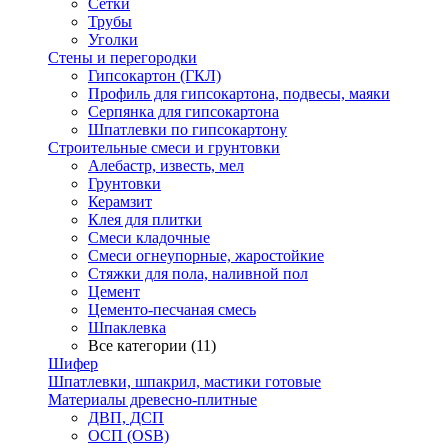
Сетки
Трубы
Уголки
Стены и перегородки
Гипсокартон (ГКЛ)
Профиль для гипсокартона, подвесы, маяки
Серпянка для гипсокартона
Шпатлевки по гипсокартону
Строительные смеси и грунтовки
Алебастр, известь, мел
Грунтовки
Керамзит
Клея для плитки
Смеси кладочные
Смеси огнеупорные, жаростойкие
Стяжки для пола, наливной пол
Цемент
Цементо-песчаная смесь
Шпаклевка
Все категории (11)
Шифер
Шпатлевки, шпакрил, мастики готовые
Материалы древесно-плитные
ДВП, ДСП
ОСП (OSB)