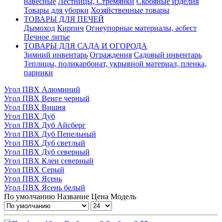
навесные
Лестницы, Стремянки
Скобяные изделия
Товары для уборки
Хозяйственные товары
ТОВАРЫ ДЛЯ ПЕЧЕЙ
Дымоход
Кирпич
Огнеупорные материалы, асбест
Печное литье
ТОВАРЫ ДЛЯ САДА И ОГОРОДА
Зимний инвентарь
Ограждения
Садовый инвентарь
Теплицы, поликарбонат, укрывной материал, пленка,
парники
Угол ПВХ Алюминий
Угол ПВХ Венге черный
Угол ПВХ Вишня
Угол ПВХ Дуб
Угол ПВХ Дуб Айсберг
Угол ПВХ Дуб Пепельный
Угол ПВХ Дуб светлый
Угол ПВХ Дуб северный
Угол ПВХ Клен северный
Угол ПВХ Серый
Угол ПВХ Ясень
Угол ПВХ Ясень белый
По умолчанию
Название
Цена
Модель