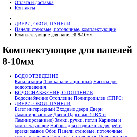
Оплата и доставка
Контакты
ДВЕРИ, ОБОИ, ПАНЕЛИ
Панели стеновые, потолочные, комплектующие
Комплектующие для панелей 8-10мм
Комплектующие для панелей
8-10мм
ВОДООТВЕДЕНИЕ
Канализация
Люк канализационный
Насосы для
водоотведения
ВОДОСНАБЖЕНИЕ, ОТОПЛЕНИЕ
Водоснабжение
Отопление
Полипропилен (ППРС)
ДВЕРИ, ОБОИ, ПАНЕЛИ
Багет интерьерный
Входные двери
Двери
Ламинированные
Двери Царговые (ПВХ и
Ламинированные)
Замки, ручки, петли
Карнизы и
комплектующие
Наборы для раздвижных дверей и
врезки замков
Обои
Панели стеновые, потолочные,
комплектующие
Плинтуса потолочные
Подоконники