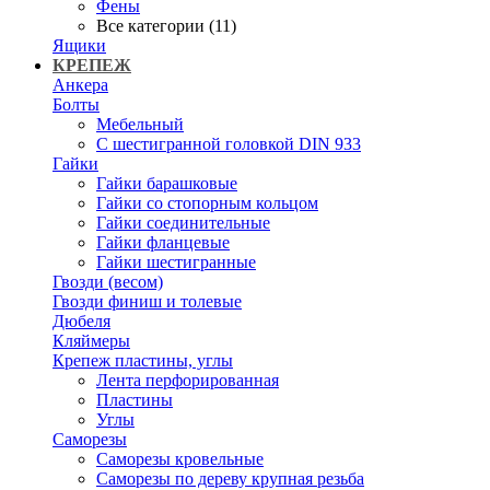
Фены
Все категории (11)
Ящики
КРЕПЕЖ
Анкера
Болты
Мебельный
С шестигранной головкой DIN 933
Гайки
Гайки барашковые
Гайки со стопорным кольцом
Гайки соединительные
Гайки фланцевые
Гайки шестигранные
Гвозди (весом)
Гвозди финиш и толевые
Дюбеля
Кляймеры
Крепеж пластины, углы
Лента перфорированная
Пластины
Углы
Саморезы
Саморезы кровельные
Саморезы по дереву крупная резьба