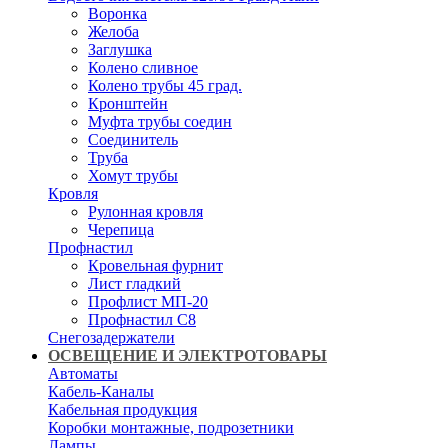
Воронка
Желоба
Заглушка
Колено сливное
Колено трубы 45 град.
Кронштейн
Муфта трубы соедин
Соединитель
Труба
Хомут трубы
Кровля
Рулонная кровля
Черепица
Профнастил
Кровельная фурнит
Лист гладкий
Профлист МП-20
Профнастил С8
Снегозадержатели
ОСВЕЩЕНИЕ И ЭЛЕКТРОТОВАРЫ
Автоматы
Кабель-Каналы
Кабельная продукция
Коробки монтажные, подрозетники
Лампы