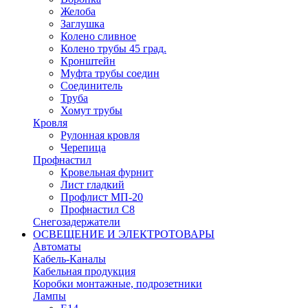
Желоба
Заглушка
Колено сливное
Колено трубы 45 град.
Кронштейн
Муфта трубы соедин
Соединитель
Труба
Хомут трубы
Кровля
Рулонная кровля
Черепица
Профнастил
Кровельная фурнит
Лист гладкий
Профлист МП-20
Профнастил С8
Снегозадержатели
ОСВЕЩЕНИЕ И ЭЛЕКТРОТОВАРЫ
Автоматы
Кабель-Каналы
Кабельная продукция
Коробки монтажные, подрозетники
Лампы