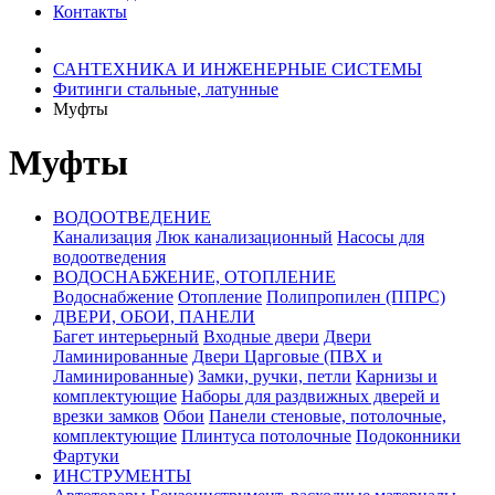
Контакты
САНТЕХНИКА И ИНЖЕНЕРНЫЕ СИСТЕМЫ
Фитинги стальные, латунные
Муфты
Муфты
ВОДООТВЕДЕНИЕ
Канализация
Люк канализационный
Насосы для
водоотведения
ВОДОСНАБЖЕНИЕ, ОТОПЛЕНИЕ
Водоснабжение
Отопление
Полипропилен (ППРС)
ДВЕРИ, ОБОИ, ПАНЕЛИ
Багет интерьерный
Входные двери
Двери
Ламинированные
Двери Царговые (ПВХ и
Ламинированные)
Замки, ручки, петли
Карнизы и
комплектующие
Наборы для раздвижных дверей и
врезки замков
Обои
Панели стеновые, потолочные,
комплектующие
Плинтуса потолочные
Подоконники
Фартуки
ИНСТРУМЕНТЫ