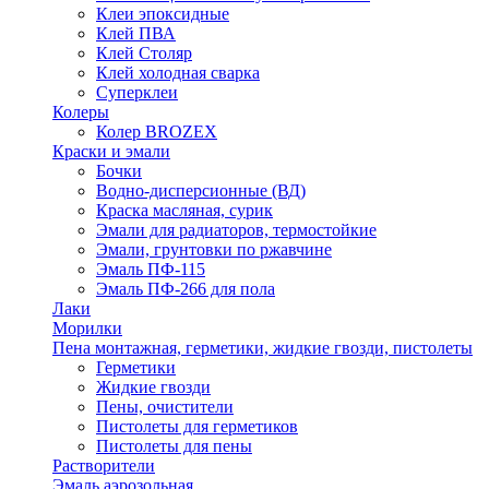
Клеи эпоксидные
Клей ПВА
Клей Столяр
Клей холодная сварка
Суперклеи
Колеры
Колер BROZEX
Краски и эмали
Бочки
Водно-дисперсионные (ВД)
Краска масляная, сурик
Эмали для радиаторов, термостойкие
Эмали, грунтовки по ржавчине
Эмаль ПФ-115
Эмаль ПФ-266 для пола
Лаки
Морилки
Пена монтажная, герметики, жидкие гвозди, пистолеты
Герметики
Жидкие гвозди
Пены, очистители
Пистолеты для герметиков
Пистолеты для пены
Растворители
Эмаль аэрозольная