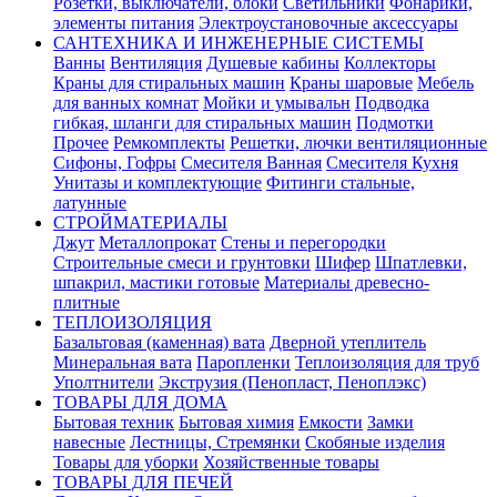
Розетки, выключатели, блоки
Светильники
Фонарики,
элементы питания
Электроустановочные аксессуары
САНТЕХНИКА И ИНЖЕНЕРНЫЕ СИСТЕМЫ
Ванны
Вентиляция
Душевые кабины
Коллекторы
Краны для стиральных машин
Краны шаровые
Мебель
для ванных комнат
Мойки и умывальн
Подводка
гибкая, шланги для стиральных машин
Подмотки
Прочее
Ремкомплекты
Решетки, лючки вентиляционные
Сифоны, Гофры
Смесителя Ванная
Смесителя Кухня
Унитазы и комплектующие
Фитинги стальные,
латунные
СТРОЙМАТЕРИАЛЫ
Джут
Металлопрокат
Стены и перегородки
Строительные смеси и грунтовки
Шифер
Шпатлевки,
шпакрил, мастики готовые
Материалы древесно-
плитные
ТЕПЛОИЗОЛЯЦИЯ
Базальтовая (каменная) вата
Дверной утеплитель
Минеральная вата
Паропленки
Теплоизоляция для труб
Уполтнители
Экструзия (Пенопласт, Пеноплэкс)
ТОВАРЫ ДЛЯ ДОМА
Бытовая техник
Бытовая химия
Емкости
Замки
навесные
Лестницы, Стремянки
Скобяные изделия
Товары для уборки
Хозяйственные товары
ТОВАРЫ ДЛЯ ПЕЧЕЙ