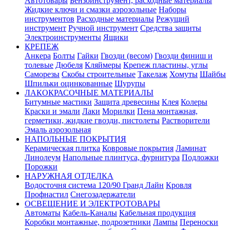
Автотовары
Бензоинструмент, расходные материалы
Жидкие ключи и смазки аэрозольные
Наборы
инструментов
Расходные материалы
Режущий
инструмент
Ручной инструмент
Средства защиты
Электроинструменты
Ящики
КРЕПЕЖ
Анкера
Болты
Гайки
Гвозди (весом)
Гвозди финиш и
толевые
Дюбеля
Кляймеры
Крепеж пластины, углы
Саморезы
Скобы строительные
Такелаж
Хомуты
Шайбы
Шпильки оцинкованные
Шурупы
ЛАКОКРАСОЧНЫЕ МАТЕРИАЛЫ
Битумные мастики
Защита древесины
Клея
Колеры
Краски и эмали
Лаки
Морилки
Пена монтажная,
герметики, жидкие гвозди, пистолеты
Растворители
Эмаль аэрозольная
НАПОЛЬНЫЕ ПОКРЫТИЯ
Керамическая плитка
Ковровые покрытия
Ламинат
Линолеум
Напольные плинтуса, фурнитура
Подложки
Порожки
НАРУЖНАЯ ОТДЕЛКА
Водосточня система 120/90 Гранд Лайн
Кровля
Профнастил
Снегозадержатели
ОСВЕЩЕНИЕ И ЭЛЕКТРОТОВАРЫ
Автоматы
Кабель-Каналы
Кабельная продукция
Коробки монтажные, подрозетники
Лампы
Переноски