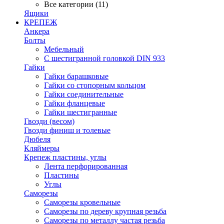
Все категории (11)
Ящики
КРЕПЕЖ
Анкера
Болты
Мебельный
С шестигранной головкой DIN 933
Гайки
Гайки барашковые
Гайки со стопорным кольцом
Гайки соединительные
Гайки фланцевые
Гайки шестигранные
Гвозди (весом)
Гвозди финиш и толевые
Дюбеля
Кляймеры
Крепеж пластины, углы
Лента перфорированная
Пластины
Углы
Саморезы
Саморезы кровельные
Саморезы по дереву крупная резьба
Саморезы по металлу частая резьба