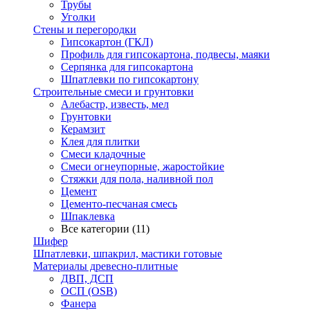
Трубы
Уголки
Стены и перегородки
Гипсокартон (ГКЛ)
Профиль для гипсокартона, подвесы, маяки
Серпянка для гипсокартона
Шпатлевки по гипсокартону
Строительные смеси и грунтовки
Алебастр, известь, мел
Грунтовки
Керамзит
Клея для плитки
Смеси кладочные
Смеси огнеупорные, жаростойкие
Стяжки для пола, наливной пол
Цемент
Цементо-песчаная смесь
Шпаклевка
Все категории (11)
Шифер
Шпатлевки, шпакрил, мастики готовые
Материалы древесно-плитные
ДВП, ДСП
ОСП (OSB)
Фанера