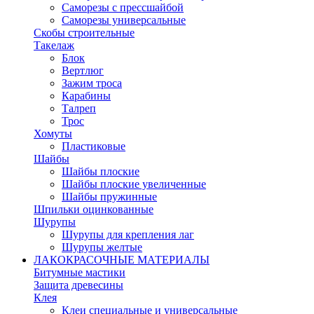
Саморезы с прессшайбой
Саморезы универсальные
Скобы строительные
Такелаж
Блок
Вертлюг
Зажим троса
Карабины
Талреп
Трос
Хомуты
Пластиковые
Шайбы
Шайбы плоские
Шайбы плоские увеличенные
Шайбы пружинные
Шпильки оцинкованные
Шурупы
Шурупы для крепления лаг
Шурупы желтые
ЛАКОКРАСОЧНЫЕ МАТЕРИАЛЫ
Битумные мастики
Защита древесины
Клея
Клеи специальные и универсальные