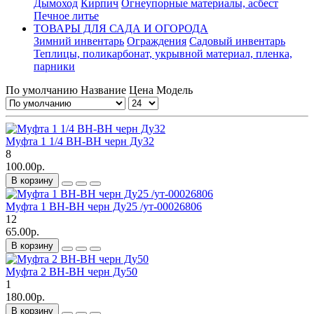
Дымоход
Кирпич
Огнеупорные материалы, асбест
Печное литье
ТОВАРЫ ДЛЯ САДА И ОГОРОДА
Зимний инвентарь
Ограждения
Садовый инвентарь
Теплицы, поликарбонат, укрывной материал, пленка,
парники
По умолчанию
Название
Цена
Модель
Муфта 1 1/4 ВН-ВН черн Ду32
8
100.00р.
В корзину
Муфта 1 ВН-ВН черн Ду25 /ут-00026806
12
65.00р.
В корзину
Муфта 2 ВН-ВН черн Ду50
1
180.00р.
В корзину