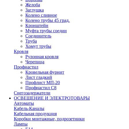
Желоба
Заглушка
Колено сливное
Колено трубы 45 град.
Кронштейн
Муфта трубы соедин
Соединитель
Труба
Хомут трубы
Кровля
Рулонная кровля
Черепица
Профнастил
Кровельная фурнит
Лист гладкий
Профлист МП-20
Профнастил С8
Снегозадержатели
ОСВЕЩЕНИЕ И ЭЛЕКТРОТОВАРЫ
Автоматы
Кабель-Каналы
Кабельная продукция
Коробки монтажные, подрозетники
Лампы