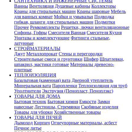
САНТЕХНИКА И ИНЖЕНЕРНЫЕ СИСТЕМЫ
Ванны
Вентиляция
Душевые кабины
Коллекторы
Краны для стиральных машин
Краны шаровые
Мебель
для ванных комнат
Мойки и умывальн
Подводка
гибкая, шланги для стиральных машин
Подмотки
Прочее
Ремкомплекты
Решетки, лючки вентиляционные
Сифоны, Гофры
Смесителя Ванная
Смесителя Кухня
Унитазы и комплектующие
Фитинги стальные,
латунные
СТРОЙМАТЕРИАЛЫ
Джут
Металлопрокат
Стены и перегородки
Строительные смеси и грунтовки
Шифер
Шпатлевки,
шпакрил, мастики готовые
Материалы древесно-
плитные
ТЕПЛОИЗОЛЯЦИЯ
Базальтовая (каменная) вата
Дверной утеплитель
Минеральная вата
Паропленки
Теплоизоляция для труб
Уполтнители
Экструзия (Пенопласт, Пеноплэкс)
ТОВАРЫ ДЛЯ ДОМА
Бытовая техник
Бытовая химия
Емкости
Замки
навесные
Лестницы, Стремянки
Скобяные изделия
Товары для уборки
Хозяйственные товары
ТОВАРЫ ДЛЯ ПЕЧЕЙ
Дымоход
Кирпич
Огнеупорные материалы, асбест
Печное литье