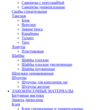
Саморезы с прессшайбой
Саморезы универсальные
Скобы строительные
Такелаж
Блок
Вертлюг
Зажим троса
Карабины
Талреп
Трос
Хомуты
Пластиковые
Шайбы
Шайбы плоские
Шайбы плоские увеличенные
Шайбы пружинные
Шпильки оцинкованные
Шурупы
Шурупы для крепления лаг
Шурупы желтые
ЛАКОКРАСОЧНЫЕ МАТЕРИАЛЫ
Битумные мастики
Защита древесины
Клея
Клеи специальные и универсальные