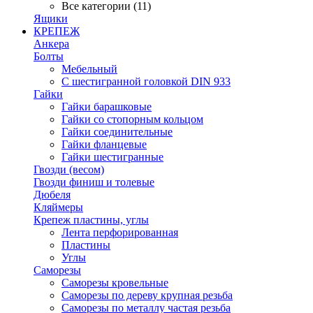
Все категории (11)
Ящики
КРЕПЕЖ
Анкера
Болты
Мебельный
С шестигранной головкой DIN 933
Гайки
Гайки барашковые
Гайки со стопорным кольцом
Гайки соединительные
Гайки фланцевые
Гайки шестигранные
Гвозди (весом)
Гвозди финиш и толевые
Дюбеля
Кляймеры
Крепеж пластины, углы
Лента перфорированная
Пластины
Углы
Саморезы
Саморезы кровельные
Саморезы по дереву крупная резьба
Саморезы по металлу частая резьба