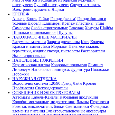
инструментов
Расходные материалы
Режущий
инструмент
Ручной инструмент
Средства защиты
Электроинструменты
Ящики
КРЕПЕЖ
Анкера
Болты
Гайки
Гвозди (весом)
Гвозди финиш и
толевые
Дюбеля
Кляймеры
Крепеж пластины, углы
Саморезы
Скобы строительные
Такелаж
Хомуты
Шайбы
Шпильки оцинкованные
Шурупы
ЛАКОКРАСОЧНЫЕ МАТЕРИАЛЫ
Битумные мастики
Защита древесины
Клея
Колеры
Краски и эмали
Лаки
Морилки
Пена монтажная,
герметики, жидкие гвозди, пистолеты
Растворители
Эмаль аэрозольная
НАПОЛЬНЫЕ ПОКРЫТИЯ
Керамическая плитка
Ковровые покрытия
Ламинат
Линолеум
Напольные плинтуса, фурнитура
Подложки
Порожки
НАРУЖНАЯ ОТДЕЛКА
Водосточня система 120/90 Гранд Лайн
Кровля
Профнастил
Снегозадержатели
ОСВЕЩЕНИЕ И ЭЛЕКТРОТОВАРЫ
Автоматы
Кабель-Каналы
Кабельная продукция
Коробки монтажные, подрозетники
Лампы
Переноски
Розетки, выключатели, блоки
Светильники
Фонарики,
элементы питания
Электроустановочные аксессуары