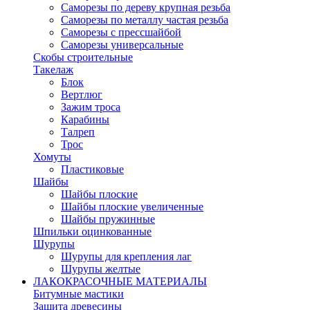
Саморезы по дереву крупная резьба
Саморезы по металлу частая резьба
Саморезы с прессшайбой
Саморезы универсальные
Скобы строительные
Такелаж
Блок
Вертлюг
Зажим троса
Карабины
Талреп
Трос
Хомуты
Пластиковые
Шайбы
Шайбы плоские
Шайбы плоские увеличенные
Шайбы пружинные
Шпильки оцинкованные
Шурупы
Шурупы для крепления лаг
Шурупы желтые
ЛАКОКРАСОЧНЫЕ МАТЕРИАЛЫ
Битумные мастики
Защита древесины