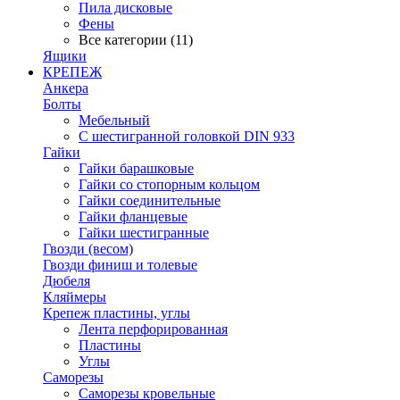
Пила дисковые
Фены
Все категории (11)
Ящики
КРЕПЕЖ
Анкера
Болты
Мебельный
С шестигранной головкой DIN 933
Гайки
Гайки барашковые
Гайки со стопорным кольцом
Гайки соединительные
Гайки фланцевые
Гайки шестигранные
Гвозди (весом)
Гвозди финиш и толевые
Дюбеля
Кляймеры
Крепеж пластины, углы
Лента перфорированная
Пластины
Углы
Саморезы
Саморезы кровельные