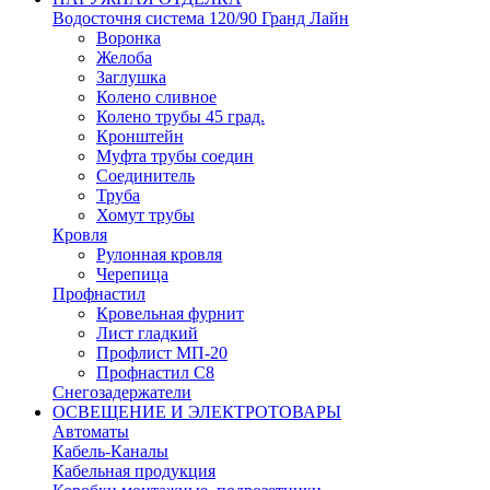
Водосточня система 120/90 Гранд Лайн
Воронка
Желоба
Заглушка
Колено сливное
Колено трубы 45 град.
Кронштейн
Муфта трубы соедин
Соединитель
Труба
Хомут трубы
Кровля
Рулонная кровля
Черепица
Профнастил
Кровельная фурнит
Лист гладкий
Профлист МП-20
Профнастил С8
Снегозадержатели
ОСВЕЩЕНИЕ И ЭЛЕКТРОТОВАРЫ
Автоматы
Кабель-Каналы
Кабельная продукция