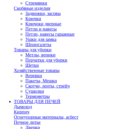
Стремянки
Скобяные изделия
Задвижки, засовы
Крючки
Крючоки дверные
Петли и навесы
Петли, навесы гаражные
Ушки для замка
Шпингалеты
Товары для уборки
Метлы, веники
Перчатки для уборки
Щетки
Хозяйственные товары
Веревки
Пакеты, Мешки
Скотчи, ленты, стрейч
Сушилки
Термометры
ТОВАРЫ ДЛЯ ПЕЧЕЙ
Дымоход
Кирпич
Огнеупорные материалы, асбест
Печное литье
Дверки