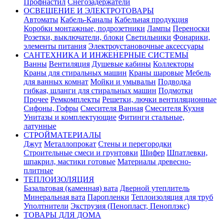
Профнастил
Снегозадержатели
ОСВЕЩЕНИЕ И ЭЛЕКТРОТОВАРЫ
Автоматы
Кабель-Каналы
Кабельная продукция
Коробки монтажные, подрозетники
Лампы
Переноски
Розетки, выключатели, блоки
Светильники
Фонарики,
элементы питания
Электроустановочные аксессуары
САНТЕХНИКА И ИНЖЕНЕРНЫЕ СИСТЕМЫ
Ванны
Вентиляция
Душевые кабины
Коллекторы
Краны для стиральных машин
Краны шаровые
Мебель
для ванных комнат
Мойки и умывальн
Подводка
гибкая, шланги для стиральных машин
Подмотки
Прочее
Ремкомплекты
Решетки, лючки вентиляционные
Сифоны, Гофры
Смесителя Ванная
Смесителя Кухня
Унитазы и комплектующие
Фитинги стальные,
латунные
СТРОЙМАТЕРИАЛЫ
Джут
Металлопрокат
Стены и перегородки
Строительные смеси и грунтовки
Шифер
Шпатлевки,
шпакрил, мастики готовые
Материалы древесно-
плитные
ТЕПЛОИЗОЛЯЦИЯ
Базальтовая (каменная) вата
Дверной утеплитель
Минеральная вата
Паропленки
Теплоизоляция для труб
Уполтнители
Экструзия (Пенопласт, Пеноплэкс)
ТОВАРЫ ДЛЯ ДОМА