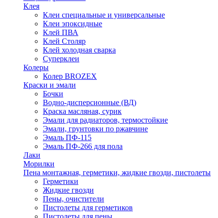
Клея
Клеи специальные и универсальные
Клеи эпоксидные
Клей ПВА
Клей Столяр
Клей холодная сварка
Суперклеи
Колеры
Колер BROZEX
Краски и эмали
Бочки
Водно-дисперсионные (ВД)
Краска масляная, сурик
Эмали для радиаторов, термостойкие
Эмали, грунтовки по ржавчине
Эмаль ПФ-115
Эмаль ПФ-266 для пола
Лаки
Морилки
Пена монтажная, герметики, жидкие гвозди, пистолеты
Герметики
Жидкие гвозди
Пены, очистители
Пистолеты для герметиков
Пистолеты для пены