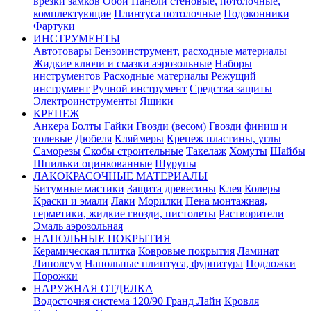
врезки замков
Обои
Панели стеновые, потолочные,
комплектующие
Плинтуса потолочные
Подоконники
Фартуки
ИНСТРУМЕНТЫ
Автотовары
Бензоинструмент, расходные материалы
Жидкие ключи и смазки аэрозольные
Наборы
инструментов
Расходные материалы
Режущий
инструмент
Ручной инструмент
Средства защиты
Электроинструменты
Ящики
КРЕПЕЖ
Анкера
Болты
Гайки
Гвозди (весом)
Гвозди финиш и
толевые
Дюбеля
Кляймеры
Крепеж пластины, углы
Саморезы
Скобы строительные
Такелаж
Хомуты
Шайбы
Шпильки оцинкованные
Шурупы
ЛАКОКРАСОЧНЫЕ МАТЕРИАЛЫ
Битумные мастики
Защита древесины
Клея
Колеры
Краски и эмали
Лаки
Морилки
Пена монтажная,
герметики, жидкие гвозди, пистолеты
Растворители
Эмаль аэрозольная
НАПОЛЬНЫЕ ПОКРЫТИЯ
Керамическая плитка
Ковровые покрытия
Ламинат
Линолеум
Напольные плинтуса, фурнитура
Подложки
Порожки
НАРУЖНАЯ ОТДЕЛКА
Водосточня система 120/90 Гранд Лайн
Кровля