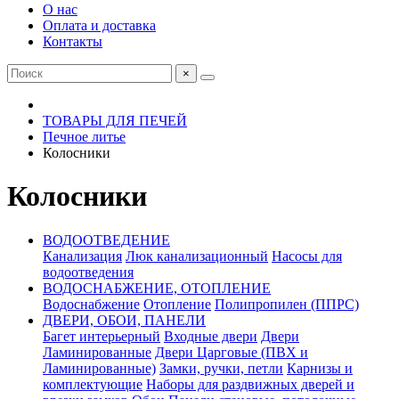
О нас
Оплата и доставка
Контакты
×
ТОВАРЫ ДЛЯ ПЕЧЕЙ
Печное литье
Колосники
Колосники
ВОДООТВЕДЕНИЕ
Канализация
Люк канализационный
Насосы для
водоотведения
ВОДОСНАБЖЕНИЕ, ОТОПЛЕНИЕ
Водоснабжение
Отопление
Полипропилен (ППРС)
ДВЕРИ, ОБОИ, ПАНЕЛИ
Багет интерьерный
Входные двери
Двери
Ламинированные
Двери Царговые (ПВХ и
Ламинированные)
Замки, ручки, петли
Карнизы и
комплектующие
Наборы для раздвижных дверей и