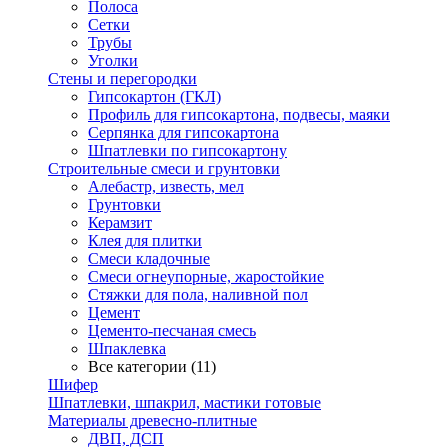
Полоса
Сетки
Трубы
Уголки
Стены и перегородки
Гипсокартон (ГКЛ)
Профиль для гипсокартона, подвесы, маяки
Серпянка для гипсокартона
Шпатлевки по гипсокартону
Строительные смеси и грунтовки
Алебастр, известь, мел
Грунтовки
Керамзит
Клея для плитки
Смеси кладочные
Смеси огнеупорные, жаростойкие
Стяжки для пола, наливной пол
Цемент
Цементо-песчаная смесь
Шпаклевка
Все категории (11)
Шифер
Шпатлевки, шпакрил, мастики готовые
Материалы древесно-плитные
ДВП, ДСП