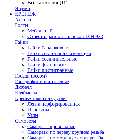
Все категории (11)
Ящики
КРЕПЕЖ
Анкера
Болты
Мебельный
С шестигранной головкой DIN 933
Гайки
Гайки барашковые
Гайки со стопорным кольцом
Гайки соединительные
Гайки фланцевые
Гайки шестигранные
Гвозди (весом)
Гвозди финиш и толевые
Дюбеля
Кляймеры
Крепеж пластины, углы
Лента перфорированная
Пластины
Углы
Саморезы
Саморезы кровельные
Саморезы по дереву крупная резьба
Саморезы по металлу частая резьба