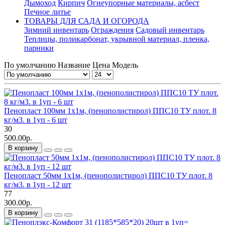
Дымоход
Кирпич
Огнеупорные материалы, асбест
Печное литье
ТОВАРЫ ДЛЯ САДА И ОГОРОДА
Зимний инвентарь
Ограждения
Садовый инвентарь
Теплицы, поликарбонат, укрывной материал, пленка,
парники
По умолчанию
Название
Цена
Модель
Пенопласт 100мм 1х1м, (пенополистирол) ППС10 ТУ плот. 8
кг/м3. в 1уп - 6 шт
30
500.00р.
В корзину
Пенопласт 50мм 1х1м, (пенополистирол) ППС10 ТУ плот. 8
кг/м3. в 1уп - 12 шт
77
300.00р.
В корзину