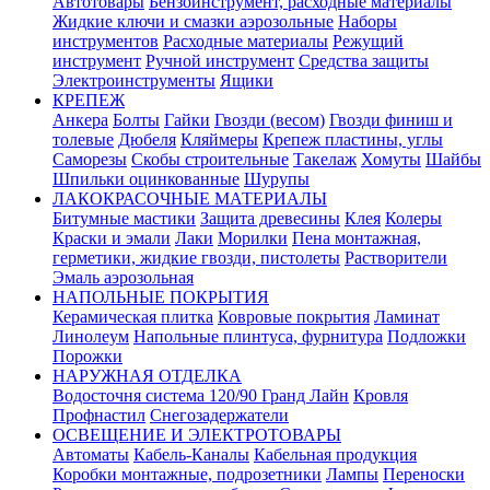
Автотовары
Бензоинструмент, расходные материалы
Жидкие ключи и смазки аэрозольные
Наборы
инструментов
Расходные материалы
Режущий
инструмент
Ручной инструмент
Средства защиты
Электроинструменты
Ящики
КРЕПЕЖ
Анкера
Болты
Гайки
Гвозди (весом)
Гвозди финиш и
толевые
Дюбеля
Кляймеры
Крепеж пластины, углы
Саморезы
Скобы строительные
Такелаж
Хомуты
Шайбы
Шпильки оцинкованные
Шурупы
ЛАКОКРАСОЧНЫЕ МАТЕРИАЛЫ
Битумные мастики
Защита древесины
Клея
Колеры
Краски и эмали
Лаки
Морилки
Пена монтажная,
герметики, жидкие гвозди, пистолеты
Растворители
Эмаль аэрозольная
НАПОЛЬНЫЕ ПОКРЫТИЯ
Керамическая плитка
Ковровые покрытия
Ламинат
Линолеум
Напольные плинтуса, фурнитура
Подложки
Порожки
НАРУЖНАЯ ОТДЕЛКА
Водосточня система 120/90 Гранд Лайн
Кровля
Профнастил
Снегозадержатели
ОСВЕЩЕНИЕ И ЭЛЕКТРОТОВАРЫ
Автоматы
Кабель-Каналы
Кабельная продукция
Коробки монтажные, подрозетники
Лампы
Переноски