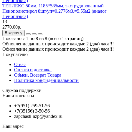
ТЕПЛЕКС 50мм, 1185*585мм, экструдированный
Пенополистирол 8шт/уп=0,2776м3.=5,55м2 (аналог
Пеноплэкса)
13
2770.00р.
В корзину
Показано с 1 по 8 из 8 (всего 1 страниц)
Обновление данных происходит каждые 2 (два) часа!!!
Обновление данных происходит каждые 2 (два) часа!!!
Покупателю
О нас
Оплата и доставка
Обмен, Возврат Товара
Политика конфиденциальности
Служба поддержки
Наши контакты
+7(951) 259-51-56
+7(35156) 3-50-56
zapchasti-nzp@yandex.ru
Наш адрес