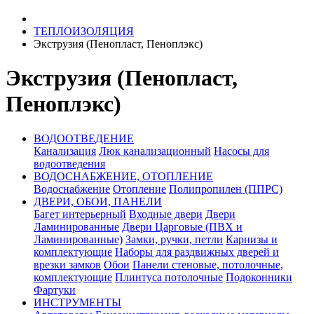
ТЕПЛОИЗОЛЯЦИЯ
Экструзия (Пенопласт, Пеноплэкс)
Экструзия (Пенопласт,
Пеноплэкс)
ВОДООТВЕДЕНИЕ
Канализация
Люк канализационный
Насосы для
водоотведения
ВОДОСНАБЖЕНИЕ, ОТОПЛЕНИЕ
Водоснабжение
Отопление
Полипропилен (ППРС)
ДВЕРИ, ОБОИ, ПАНЕЛИ
Багет интерьерный
Входные двери
Двери
Ламинированные
Двери Царговые (ПВХ и
Ламинированные)
Замки, ручки, петли
Карнизы и
комплектующие
Наборы для раздвижных дверей и
врезки замков
Обои
Панели стеновые, потолочные,
комплектующие
Плинтуса потолочные
Подоконники
Фартуки
ИНСТРУМЕНТЫ