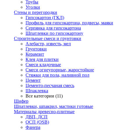
Трубы
Уголки
Стены и перегородки
Гипсокартон (ГКЛ)
Профиль для гипсокартона, подвесы, маяки
Серпянка для гипсокартона
Шпатлевки по гипсокартону
Строительные смеси и грунтовки
Алебастр, известь, мел
Грунтовки
Керамзит
Клея для плитки
Смеси кладочные
Смеси огнеупорные, жаростойкие
Стяжки для пола, наливной пол
Цемент
Цементо-песчаная смесь
Шпаклевка
Все категории (11)
Шифер
Шпатлевки, шпакрил, мастики готовые
Материалы древесно-плитные
ДВП, ДСП
ОСП (OSB)
Фанера