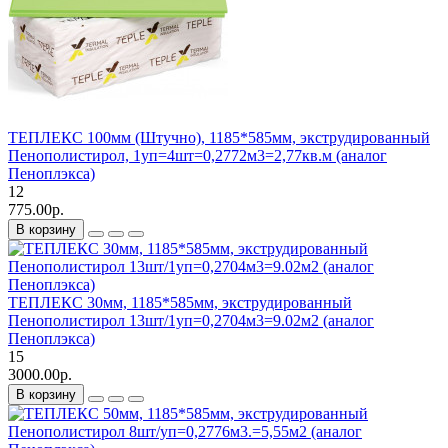
ТЕПЛЕКС 100мм (Штучно), 1185*585мм, экструдированный
Пенополистирол, 1уп=4шт=0,2772м3=2,77кв.м (аналог
Пеноплэкса)
12
775.00р.
В корзину
ТЕПЛЕКС 30мм, 1185*585мм, экструдированный
Пенополистирол 13шт/1уп=0,2704м3=9.02м2 (аналог
Пеноплэкса)
15
3000.00р.
В корзину