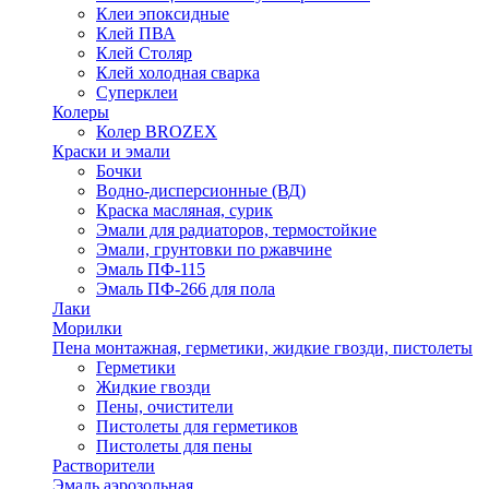
Клеи эпоксидные
Клей ПВА
Клей Столяр
Клей холодная сварка
Суперклеи
Колеры
Колер BROZEX
Краски и эмали
Бочки
Водно-дисперсионные (ВД)
Краска масляная, сурик
Эмали для радиаторов, термостойкие
Эмали, грунтовки по ржавчине
Эмаль ПФ-115
Эмаль ПФ-266 для пола
Лаки
Морилки
Пена монтажная, герметики, жидкие гвозди, пистолеты
Герметики
Жидкие гвозди
Пены, очистители
Пистолеты для герметиков
Пистолеты для пены
Растворители
Эмаль аэрозольная