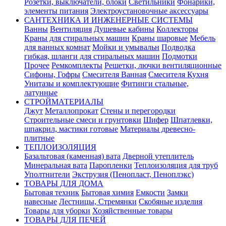
Розетки, выключатели, блоки
Светильники
Фонарики,
элементы питания
Электроустановочные аксессуары
САНТЕХНИКА И ИНЖЕНЕРНЫЕ СИСТЕМЫ
Ванны
Вентиляция
Душевые кабины
Коллекторы
Краны для стиральных машин
Краны шаровые
Мебель
для ванных комнат
Мойки и умывальн
Подводка
гибкая, шланги для стиральных машин
Подмотки
Прочее
Ремкомплекты
Решетки, лючки вентиляционные
Сифоны, Гофры
Смесителя Ванная
Смесителя Кухня
Унитазы и комплектующие
Фитинги стальные,
латунные
СТРОЙМАТЕРИАЛЫ
Джут
Металлопрокат
Стены и перегородки
Строительные смеси и грунтовки
Шифер
Шпатлевки,
шпакрил, мастики готовые
Материалы древесно-
плитные
ТЕПЛОИЗОЛЯЦИЯ
Базальтовая (каменная) вата
Дверной утеплитель
Минеральная вата
Паропленки
Теплоизоляция для труб
Уполтнители
Экструзия (Пенопласт, Пеноплэкс)
ТОВАРЫ ДЛЯ ДОМА
Бытовая техник
Бытовая химия
Емкости
Замки
навесные
Лестницы, Стремянки
Скобяные изделия
Товары для уборки
Хозяйственные товары
ТОВАРЫ ДЛЯ ПЕЧЕЙ