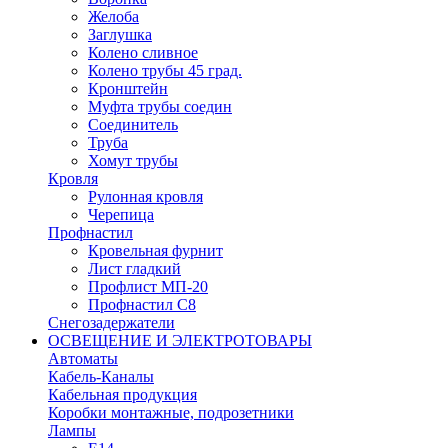
Желоба
Заглушка
Колено сливное
Колено трубы 45 град.
Кронштейн
Муфта трубы соедин
Соединитель
Труба
Хомут трубы
Кровля
Рулонная кровля
Черепица
Профнастил
Кровельная фурнит
Лист гладкий
Профлист МП-20
Профнастил С8
Снегозадержатели
ОСВЕЩЕНИЕ И ЭЛЕКТРОТОВАРЫ
Автоматы
Кабель-Каналы
Кабельная продукция
Коробки монтажные, подрозетники
Лампы